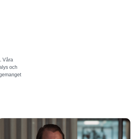
. Våra
alys och
agemanget